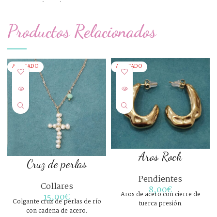
brazalete
Productos Relacionados
AGOTADO
AGOTADO
Aros Rock
Cruz de perlas
Pendientes
Collares
8,00
€
Aros de acero con cierre de
15,00
€
Colgante cruz de perlas de río
tuerca presión.
con cadena de acero.