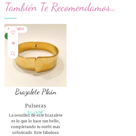
También Te Recomendamos…
AGOTADO
NEW
Brazalete Plain
Pulseras
15,00
€
La sencillez de este brazalete
es lo que lo hace tan bello,
completando tu outfit mas
sofisticado. Este fabuloso