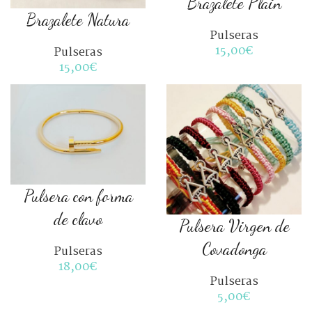
Brazalete Plain
Brazalete Natura
Pulseras
15,00
€
Pulseras
15,00
€
Pulsera con forma
COLOR
de clavo
Pulsera Virgen de
Covadonga
Pulseras
COLOR
18,00
€
Pulseras
5,00
€
TALLA