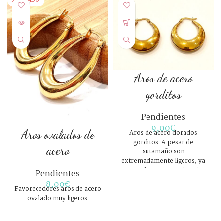
AGOTADO
Aros de acero
gorditos
Pendientes
9,00
€
Aros ovalados de
Aros de acero dorados
gorditos. A pesar de
acero
sutamaño son
extremadamente ligeros, ya
que son huecos en su interior.
Pendientes
8,00
€
Favorecedores aros de acero
ovalado muy ligeros.