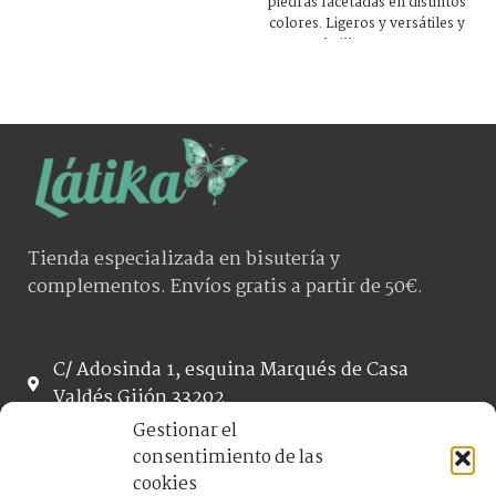
piedras facetadas en distintos
colores. Ligeros y versátiles y
con un brillo que enamora.
Ideales para cualquier
ocasión.
Tienda especializada en bisutería y
complementos. Envíos gratis a partir de 50€.
C/ Adosinda 1, esquina Marqués de Casa
Valdés Gijón 33202
helia.latikashop@gmail.com
Gestionar el
984 187 067
consentimiento de las
cookies