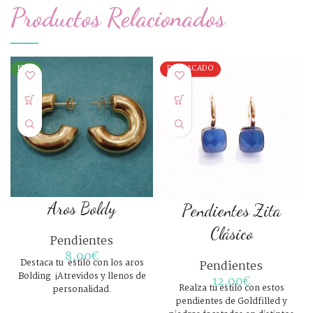
Productos Relacionados
NEW
DESTACADO
Aros Boldy
Pendientes Zita
Morado
Rosa palo
Clásico
COLOR
Pendientes
Turquesa
8,00
€
Destaca tu estilo con los aros
Vino
Pendientes
Bolding ¡Atrevidos y llenos de
12,00
€
Realza tu estilo con estos
personalidad.
pendientes de Goldfilled y