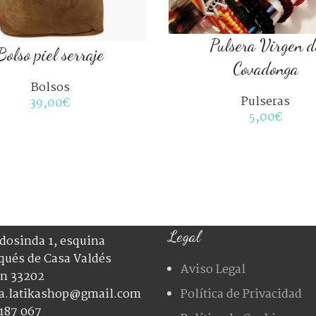
Pulsera Virgen d
Bolso piel serraje
COLOR
Covadonga
Bolsos
Pulseras
39,00
€
TALLA
5,00
€
Legal
dosinda 1, esquina
qués de Casa Valdés
Aviso Legal
ón 33202
ia.latikashop@gmail.com
Política de Privacidad
187 067