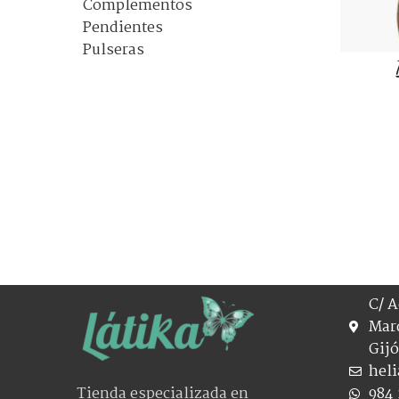
Complementos
Pendientes
Pulseras
COLOR
C/ A
Mar
Gij
hel
Tienda especializada en
984 