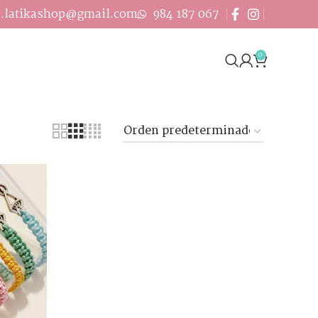
a.latikashop@gmail.com
984 187 067
0