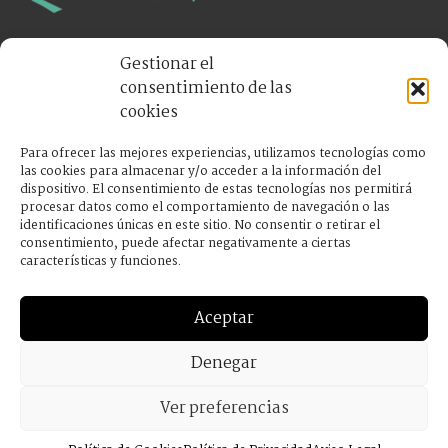
Tienda especializada en bisutería y
Gestionar el
complementos. Envíos gratis a partir de 50€.
consentimiento de las
cookies
C/ Adosinda 1, esquina Marqués de Casa
Para ofrecer las mejores experiencias, utilizamos tecnologías como
las cookies para almacenar y/o acceder a la información del
Valdés Gijón 33202
dispositivo. El consentimiento de estas tecnologías nos permitirá
helia.latikashop@gmail.com
procesar datos como el comportamiento de navegación o las
984 187 067
identificaciones únicas en este sitio. No consentir o retirar el
consentimiento, puede afectar negativamente a ciertas
características y funciones.
Aceptar
Legal
Denegar
Ver preferencias
Mapa Web